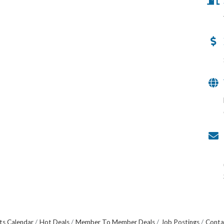
ts Calendar
Hot Deals
Member To Member Deals
Job Postings
Conta