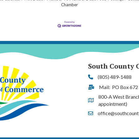
Chamber
South County 
(805) 489-1488
Phone
Mail: PO Box 672
Address & Map
800-A West Branch S
Address & Map
appointment)
office@southcoun
Contact Us